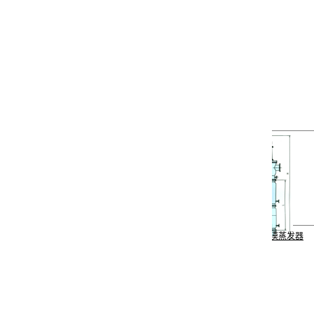
不锈钢反应锅
刮板式薄漠蒸发器