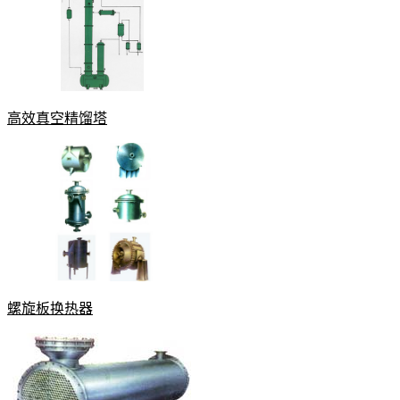
高效真空精馏塔
螺旋板换热器