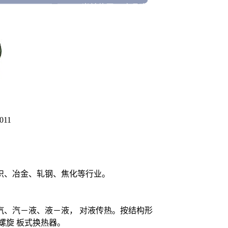
当前位置>>产品中
11
织、冶金、轧钢、焦化等行业。
汽、汽－液、液－液， 对液传热。按结构形
螺旋 板式换热器。