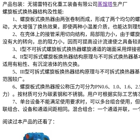
产品包装：无锡雷特石化重工装备有限公司
蒸馏塔
生产厂
螺旋板式换热器结构及性能:
1、螺旋板式换热器由两张卷制而成，形成了两个均匀的螺
动，大大增强了换热效果，即使两种小温差介质，也能达到理
2、在壳体上的接管采用切向结构，局部阻力小，由于螺旋
没有大的转向，总的阻力小，因而可提高设计流速使之具备较
3、I型不可拆式螺旋板式换热器螺旋通道的端面采用焊接
4、II型可拆式螺旋板换热器结构原理与不可拆式换热器基
适用有粘性、有沉淀液体的热交换。
5、III型可拆式螺旋板换热器结构原理与不可拆式换热器
范围较广。
6、螺旋板式换热器按公称压力可分为PN0.6、1.0、1.6、2
力）。按材质可分为碳素钢和不锈钢。用户可根据实际工艺情
7、单台设备不能满足使用要求时，可以多台组合使用，但
联组合、设备和通道间距相同。混合组合：一个通道并联，一
阅读过本产品的还看了：